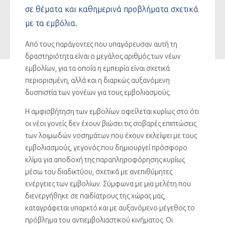
σε θέματα και καθημερινά προβλήματα σχετικά
με τα εμβόλια.
Από τους παράγοντες που υπαγόρευσαν αυτή τη
δραστηριότητα είναι ο μεγάλος αριθμός των νέων
εμβολίων, για τα οποία η εμπειρία είναι σχετικά
περιορισμένη, αλλά και η διαρκώς αυξανόμενη
δυσπιστία των γονέων για τους εμβολιασμούς.
Η αμφισβήτηση των εμβολίων οφείλεται κυρίως στο ότι
οι νέοι γονείς δεν έχουν βιώσει τις σοβαρές επιπτώσεις
των λοιμωδών νοσημάτων που έχουν εκλείψει με τους
εμβολιασμούς, γεγονός που δημιουργεί πρόσφορο
κλίμα για αποδοχή της παραπληροφόρησης κυρίως
μέσω του διαδικτύου, σχετικά με ανεπιθύμητες
ενέργειες των εμβολίων. Σύμφωνα με μια μελέτη που
διενεργήθηκε σε παιδίατρους της χώρας μας,
καταγράφεται υπαρκτό και με αυξανόμενο μέγεθος το
πρόβλημα του αντιεμβολιαστικού κινήματος. Οι