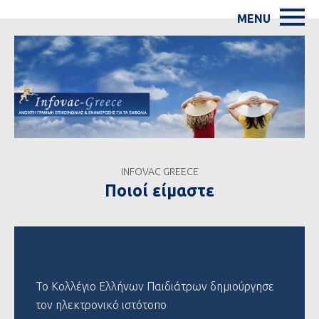
INFOVAC GREECE
Ποιοί είμαστε
Το Κολλέγιο Ελλήνων Παιδιάτρων δημιούργησε
τον ηλεκτρονικό ιστότοπο